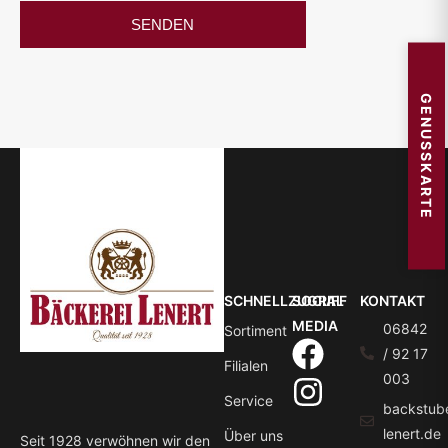
SENDEN
GENUSSKARTE
SCHNELLZUGRIFF
SOCIAL
KONTAKT
MEDIA
06842
Sortiment
/ 92 17
Filialen
003
Service
backstub
lenert.de
Über uns
Seit 1928 verwöhnen wir den