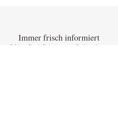
Immer frisch informiert
Erfahren Sie als Erste von neuen Backkreationen,
saisonalen Angeboten und besonderen Aktionen in
unseren Filialen.
SENDEN