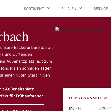
SORTIMENT
FILIALEN
SERVICE
rbach
unsere Bäckerei bereits ab 5
cks und duftenden
em Außensitzplatz lädt zum
esonders an sonnigen Tagen
ür einen guten Start in den
it Außensitzplatz
rfekt für Frühaufsteher
ÖFFNUNGSZEITEN
Mo - Fr
5:00 – 