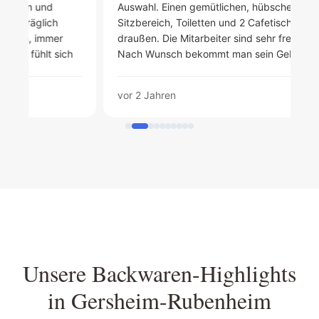
Auswahl. Einen gemütlichen, hübschen
au
Sitzbereich, Toiletten und 2 Cafetische
Pe
draußen. Die Mitarbeiter sind sehr freundlich.
un
h
Nach Wunsch bekommt man sein Gebäck
warm gemacht.
vor 2 Jahren
vo
Unsere Backwaren-Highlights
in Gersheim-Rubenheim