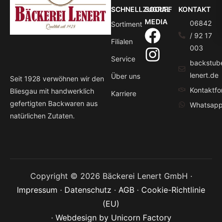
SCHNELLZUGRIFF
SOCIAL
KONTAKT
MEDIA
06842
Sortiment
/ 92 17
Filialen
003
Service
backstub
lenert.de
Über uns
Seit 1928 verwöhnen wir den
Kontaktfo
Bliesgau mit handwerklich
Karriere
gefertigten Backwaren aus
Whatsap
natürlichen Zutaten.
Copyright © 2026 Bäckerei Lenert GmbH ·
Impressum
·
Datenschutz
·
AGB
·
Cookie-Richtlinie
(EU)
·
Webdesign by Unicorn Factory