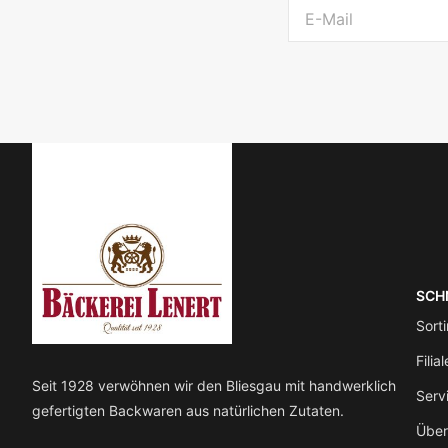
SCH
Sort
Filia
Seit 1928 verwöhnen wir den Bliesgau mit handwerklich
Serv
gefertigten Backwaren aus natürlichen Zutaten.
Über