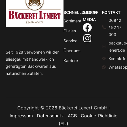
SCHNELLZUGRIFF
SOCIAL
KONTAKT
MEDIA
06842
Sortiment
/ 92 17
Filialen
003
Service
backstub
lenert.de
Über uns
Seit 1928 verwöhnen wir den
Kontaktfo
Bliesgau mit handwerklich
Karriere
gefertigten Backwaren aus
Whatsap
natürlichen Zutaten.
Copyright © 2026 Bäckerei Lenert GmbH ·
Impressum
·
Datenschutz
·
AGB
·
Cookie-Richtlinie
(EU)